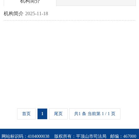
机构简介
督
规范性文件
机构简介
2025-11-18
管理
党政机关法
律顾问
普法与依法
治理
律师公证和
仲裁工作
法律援助
社区矫正
法律职业资
首页
1
尾页
共1 条 当前第 1 / 1 页
格考试
查询服务
网站标识码：4104000038 版权所有：平顶山市司法局 邮编：467000