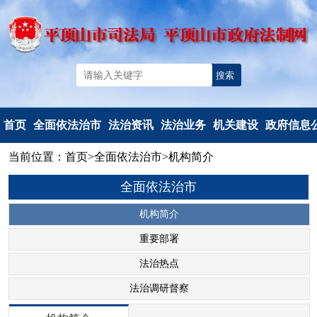
首页
全面依法治市
法治资讯
法治业务
机关建设
政府信息
当前位置：
首页
>
全面依法治市
>
机构简介
机构简介
法治要闻
法治政府建
党建工作
信息公开
全面依法治市
重要部署
工作动态
设
文明创建
信息公开
法治热点
以案释法
政府立法
典型风采
政府信息公
机构简介
法治调研督察
人民调解
度报告
重要部署
人民监督和
依申请公
法治热点
司法鉴定
法定主动公
法治调研督察
行政执法监
容