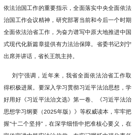
督
依法治国工作的重要指示，全面落实中央全面依法
规范性文件
治国工作会议精神，研究部署当前和今后一个时期
管理
党政机关法
全面依法治省工作，为奋力谱写中原大地推进中国
律顾问
式现代化新篇章提供有力法治保障。省委书记刘宁
普法与依法
出席并讲话，省长王凯主持。
治理
律师公证和
刘宁强调，近年来，我省全面依法治省工作取
仲裁工作
法律援助
得积极进展。要深入学习贯彻习近平法治思想，学
社区矫正
好用好《习近平法治文选》第一卷、《习近平法治
法律职业资
思想学习纲要（
2025
年版）》等权威读本，牢牢把
格考试
握
“
十二个坚持
”
，在深学细悟中把准核心要义，在
查询服务