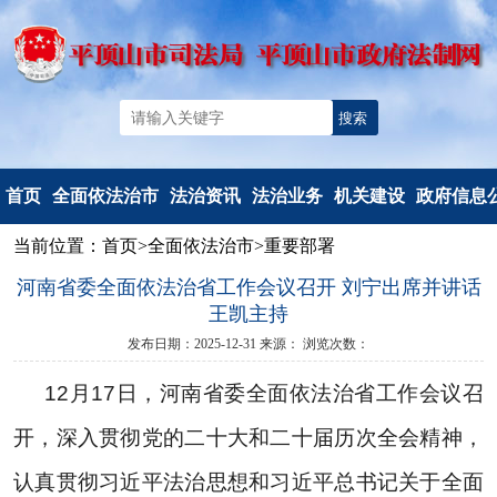
首页
全面依法治市
法治资讯
法治业务
机关建设
政府信息
当前位置：
首页
>
全面依法治市
>
重要部署
机构简介
法治要闻
法治政府建
党建工作
信息公开
河南省委全面依法治省工作会议召开 刘宁出席并讲话
重要部署
工作动态
设
文明创建
信息公开
王凯主持
法治热点
以案释法
政府立法
典型风采
政府信息公
发布日期：2025-12-31
来源：
浏览次数：
法治调研督察
人民调解
度报告
12
月
17
日，河南省委全面依法治省工作会议召
人民监督和
依申请公
开，深入贯彻党的二十大和二十届历次全会精神，
司法鉴定
法定主动公
行政执法监
容
认真贯彻习近平法治思想和习近平总书记关于全面