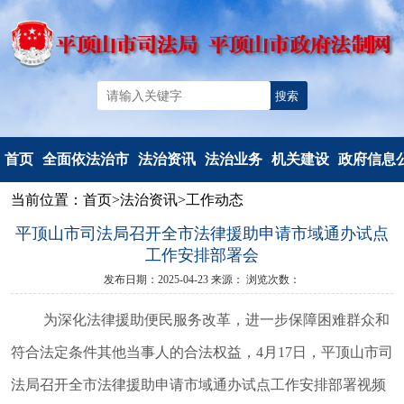
首页
全面依法治市
法治资讯
法治业务
机关建设
政府信息
当前位置：
首页
>
法治资讯
>
工作动态
机构简介
法治要闻
法治政府建
党建工作
信息公开
平顶山市司法局召开全市法律援助申请市域通办试点
重要部署
工作动态
设
文明创建
信息公开
工作安排部署会
法治热点
以案释法
政府立法
典型风采
政府信息公
发布日期：2025-04-23
来源：
浏览次数：
法治调研督察
人民调解
度报告
为深化法律援助便民服务改革，进一步保障困难群众和
人民监督和
依申请公
符合法定条件其他当事人的合法权益，
4月17日，平顶山市司
司法鉴定
法定主动公
行政执法监
容
法局召开全市法律援助申请市域通办试点工作安排部署视频