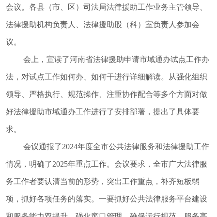
督
会议。各县（市、区）司法局法律援助工作业务主管领导、
规范性文件
法律援助机构负责人、法律援助股（科）室负责人参加会
管理
议。
党政机关法
会上，宣读了河南省法律援助申请市域通办试点工作办
律顾问
法，对试点工作如何办、如何干进行详细解读。从强化组织
普法与依法
治理
领导、严格执行、规范操作、注重协作配合等多个方面对做
律师公证和
好法律援助市域通办工作进行了安排部署，提出了具体要
仲裁工作
求。
法律援助
会议通报了
2024年度全市公共法律服务和法律援助工作
社区矫正
情况，明确了2025年重点工作。会议要求，全市广大法律服
法律职业资
务工作者要认清当前的形势，突出工作重点，补齐短板弱
格考试
项，抓好各项任务的落实。一要抓好公共法律服务平台建设
查询服务
和服务能力双提升，强化窗口管理，确保运行规范、服务高