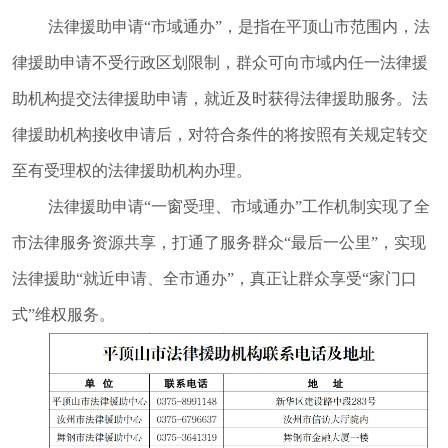
督
法律援助申请
“市域通办”，是指在平顶山市范围内，法
规范性文件
律援助申请不受行政区划限制，群众可向市域内任一法律援
管理
助机构提交法律援助申请，就近及时获得法律援助服务。法
党政机关法
律顾问
律援助机构接收申请后，对符合条件的将按照有关规定转交
普法与依法
至有受理权的法律援助机构办理。
治理
法律援助申请
“一窗受理、市域通办”工作机制实现了全
律师公证和
市法律服务资源共享，打通了服务群众“最后一公里”，实现
仲裁工作
法律援助“就近申请、全市通办”，真正让群众享受“家门口
法律援助
式”维权服务。
社区矫正
法律职业资
格考试
查询服务