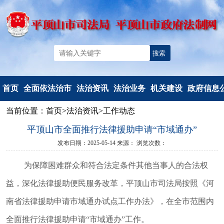
首页
全面依法治市
法治资讯
法治业务
机关建设
政府信息
当前位置：
首页
>
法治资讯
>
工作动态
机构简介
法治要闻
法治政府建
党建工作
信息公开
平顶山市全面推行法律援助申请“市域通办”
重要部署
工作动态
设
文明创建
信息公开
发布日期：2025-05-14
来源：
浏览次数：
法治热点
以案释法
政府立法
典型风采
政府信息公
为保障困难群众和符合法定条件其他当事人的合法权
法治调研督察
人民调解
度报告
人民监督和
依申请公
益，深化法律援助便民服务改革，平顶山
市司法局按照《河
司法鉴定
法定主动公
南省法律援助申请市域通办试点工作办法》，在全市范围内
行政执法监
容
全面推行法律援助申请
“市域通办”工作。