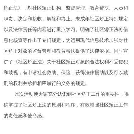
督
矫正法》，对社区矫正机构、监督管理、教育帮扶、人员和
规范性文件
职责、决定和接收、解除和终止、未成年社区矫正特别规定
管理
以及法律责任等内容进行重点学习。明确了社区矫正法将信
党政机关法
律顾问
息化核查等作出了专门规定，为运用现代信息技术加强对社
普法与依法
区矫正对象的监督管理和教育帮扶提供了法律依据。同时宣
治理
讲
了
《社区矫正法》关于社区矫正对象的合法权利不受侵犯
律师公证和
和歧视，有申请社会救助、保险，获得法律援助以及可以减
仲裁工作
刑的权利并承担相应履行的义务的规定。
法律援助
此次活动使大家充分认识到社区矫正工作的重要性，准
社区矫正
法律职业资
确掌握了社区矫正法的原则和程序，有效增强社区矫正工作
格考试
的责任感和使命感。
查询服务