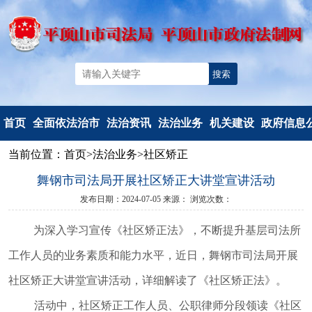
首页
全面依法治市
法治资讯
法治业务
机关建设
政府信息
当前位置：
首页
>
法治业务
>
社区矫正
机构简介
法治要闻
法治政府建
党建工作
信息公开
舞钢市司法局开展社区矫正大讲堂宣讲活动
重要部署
工作动态
设
文明创建
信息公开
发布日期：2024-07-05
来源：
浏览次数：
法治热点
以案释法
政府立法
典型风采
政府信息公
为深入学习宣传《社区矫正法》，不断提升基层司法所
法治调研督察
人民调解
度报告
人民监督和
依申请公
工作人员的业务素质和能力水平，
近日，
舞钢市
司法局开展
司法鉴定
法定主动公
社区矫正
大讲堂
宣讲活动
，
详细解读了
《社区矫正法》。
行政执法监
容
活动中
，
社区矫正工作人员、公职
律师
分段领读《社区