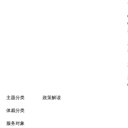
督
规范性文件
管理
党政机关法
律顾问
普法与依法
治理
律师公证和
仲裁工作
法律援助
社区矫正
主题分类
政策解读
法律职业资
格考试
体裁分类
查询服务
服务对象