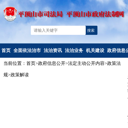
首页
全面依法治市
法治资讯
法治业务
机关建设
政府信息
当前位置：
首页
>
政府信息公开
>
法定主动公开内容
>
政策法
机构简介
法治要闻
法治政府建
党建工作
信息公开
规
>
政策解读
重要部署
工作动态
设
文明创建
信息公开
法治热点
以案释法
政府立法
典型风采
政府信息公
法治调研督察
人民调解
度报告
人民监督和
依申请公
司法鉴定
法定主动公
行政执法监
容