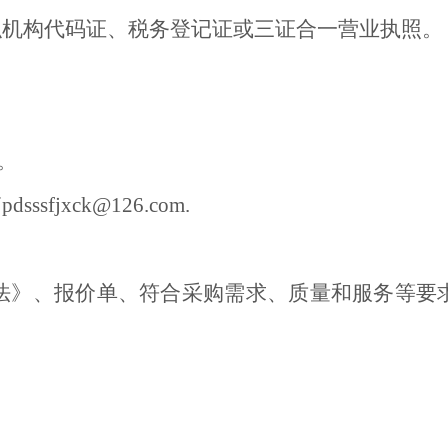
织机构代码证、税务登记证或三证合一营业执照
。
时。
箱
pds
ss
fjxck@126.com
.
法》、报价单、符合采购需求、质量和服务等要