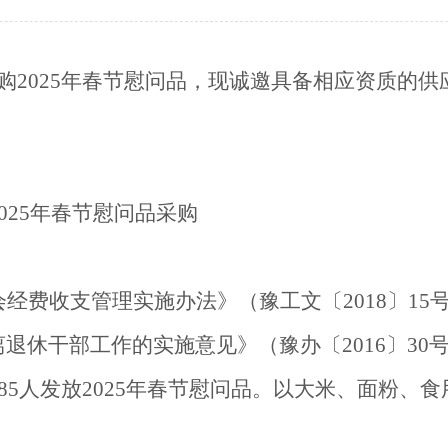
行政执法监督
依申请公开
规范性文件管理
法定主动公开内容
购2025年春节慰问品，现诚邀具备相应资质的供
党政机关法律顾问
普法与依法治理
律师公证和仲裁工作
法律援助
025年春节慰问品采购
社区矫正
法律职业资格考试
查询服务
经费收支管理实施办法》（豫工文〔2018〕15
退休干部工作的实施意见》（豫办〔2016〕30
8
5
人发放2025年春节慰问品。以大米、面粉、