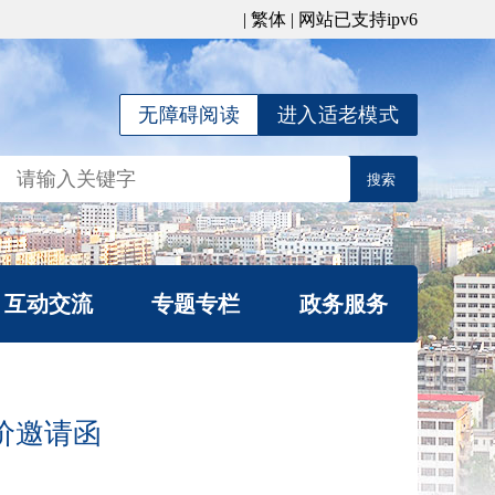
|
繁体
| 网站已支持ipv6
无障碍阅读
进入适老模式
互动交流
专题专栏
政务服务
局长信箱
公平竞争宣传专栏
信件查询
涉企行政检查公示专
价邀请函
我要咨询
栏
办理统计
行政复议专栏