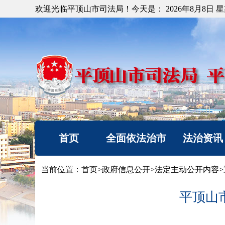
欢迎光临平顶山市司法局！今天是：
2026年8月8日 
首页
全面依法治市
法治资讯
机构简介
法治要闻
当前位置：
首页
>
政府信息公开
>
法定主动公开内容
>
重要部署
工作动态
平顶山
法治热点
以案释法
法治调研督察