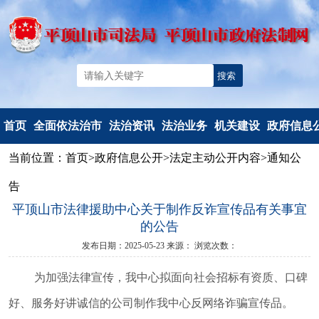
首页
全面依法治市
法治资讯
法治业务
机关建设
政府信息
当前位置：
首页
>
政府信息公开
>
法定主动公开内容
>
通知公
机构简介
法治要闻
法治政府建
党建工作
信息公开
告
重要部署
工作动态
设
文明创建
信息公开
平顶山市法律援助中心关于制作反诈宣传品有关事宜
法治热点
以案释法
政府立法
典型风采
政府信息公
的公告
法治调研督察
人民调解
度报告
发布日期：2025-05-23
来源：
浏览次数：
人民监督和
依申请公
为加强法律宣传
，我
中心
拟面向社会
招标有资质、口碑
司法鉴定
法定主动公
行政执法监
容
好、服务好讲诚信
的
公司制作我
中心
反网络诈骗宣传品。