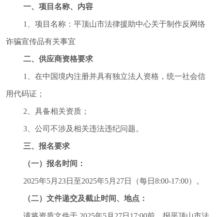
督
一、
项目名称、内容
规范性文件
1、
项目名称：平顶山市
法律援助中心
关于制作反网络
管理
诈骗宣传品有关事宜
党政机关法
二、供应商资格要求
律顾问
1、
在中国境内注册并具有独立法人资格，统一社会信
普法与依法
用代码证
；
治理
律师公证和
2、
具备
相关
资质
；
仲裁工作
3、
公司不涉及相关违法违纪问题
。
法律援助
三、
报名要求
社区矫正
（一）报名时间：
法律职业资
2025
年
5
月
23
日至
2025
年
5
月
27
日（每日8:00-17:00）。
格考试
（二）
文件递交及截止时间、地点：
查询服务
请将资质文件于
2025
年
5
月
27
日17:00前，报平顶山市
法