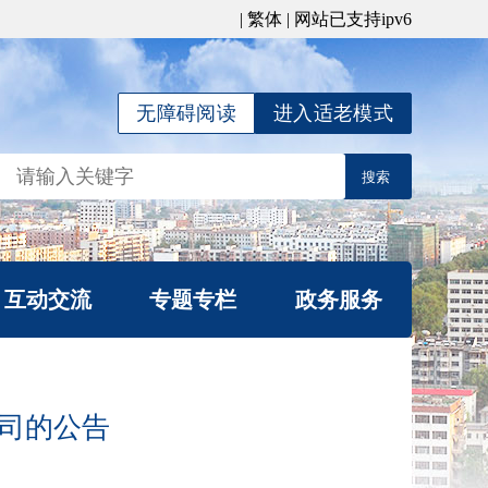
|
繁体
| 网站已支持ipv6
无障碍阅读
进入适老模式
互动交流
专题专栏
政务服务
局长信箱
公平竞争宣传专栏
信件查询
涉企行政检查公示专
司的公告
我要咨询
栏
办理统计
行政复议专栏