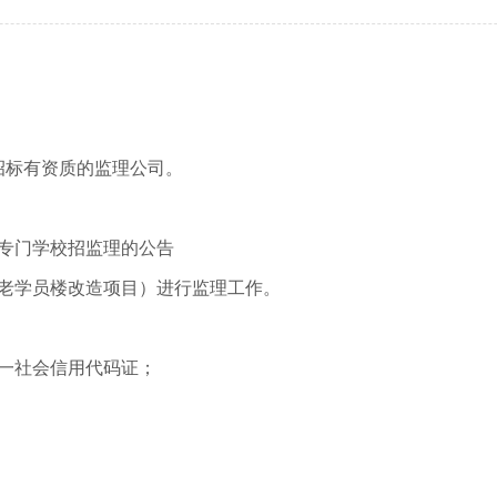
行政执法监督
依申请公开
规范性文件管理
法定主动公开内容
党政机关法律顾问
普法与依法治理
律师公证和仲裁工作
招标有资质
的
监理公司。
法律援助
社区矫正
专门学校招监理的
公告
法律职业资格考试
（老学员楼改造项目）进行监理工作。
查询服务
一社会信用代码证
；