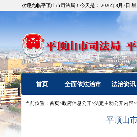
欢迎光临平顶山市司法局！今天是：
2026年8月7日 
首页
全面依法治市
法治资讯
机构简介
法治要闻
当前位置：
首页
>
政府信息公开
>
法定主动公开内容
>
重要部署
工作动态
平顶山
法治热点
以案释法
法治调研督察