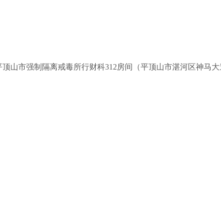
，报平顶山市强制隔离戒毒所行财科
312房间
（平顶山市湛河区神马大道