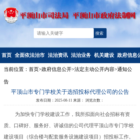
首页
全面依法治市
法治资讯
法治业务
机关建设
政府信息
当前位置：
首页
>
政府信息公开
>
法定主动公开内容
>
通知公
机构简介
法治要闻
法治政府建
党建工作
信息公开
告
重要部署
工作动态
设
文明创建
信息公开
平顶山市专门学校关于选招投标代理公司的公告
法治热点
以案释法
政府立法
典型风采
政府信息公
发布日期：2025-08-11
来源：
浏览次数：
法治调研督察
人民调解
度报告
人民监督和
依申请公
为
加快专门学校建设工作
，我所拟面向社会
招标有资
司法鉴定
法定主动公
质、口碑好、服务好、讲诚信
的
公司代理
平顶山市
专门学校
行政执法监
容
建设项目（综合楼与配套服务设施建设项目）招投标工作。