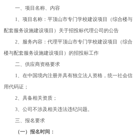
督
一、
项目名称、内容
规范性文件
1、
项目名称：平顶山市
专门学校建设项目（综合楼与
管理
配套服务设施建设项目）
关于
招投标代理公司
的
公告
党政机关法
律顾问
2、服务内容：代理
平顶山市
专门学校建设项目（综合
普法与依法
楼与配套服务设施建设项目）的
招投标工作
治理
二、供应商资格要求
律师公证和
1、
在中国境内注册并具有独立法人资格，统一社会信
仲裁工作
用代码证
；
法律援助
2、
具备
相关
资质
；
社区矫正
法律职业资
3、
公司不涉及相关违法违纪问题
。
格考试
三、
报名要求
查询服务
（一）报名时间：