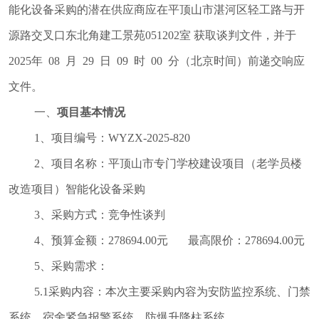
督
能化设备采购
的潜在供应商应在
平顶山市湛河区轻工路与开
规范性文件
源路交叉口东北角建工景苑
051202室
获取谈判文件，并于
管理
2025年
08
月
29
日
09
时
00
分（北京时间）前递交响应
党政机关法
文件。
律顾问
一、
项目基本情况
普法与依法
1、项目编号：
WYZX-
2025
-
820
治理
律师公证和
2、项目名称：平顶山市专门学校建设项目（老学员楼
仲裁工作
改造项目）智能化设备采购
法律援助
3、采购方式：竞争性谈判
社区矫正
4、预算金额：278694.00元 最高限价：278694.00元
法律职业资
5、采购需求：
格考试
5.1采购内容：本次主要采购内容为安防监控系统、门禁
查询服务
系统、宿舍紧急报警系统、防爆升降柱系统。