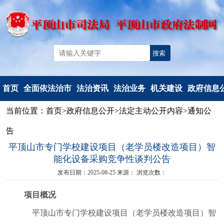
首页
全面依法治市
法治资讯
法治业务
机关建设
政府信息
当前位置：
首页
>
政府信息公开
>
法定主动公开内容
>
通知公
机构简介
法治要闻
法治政府建
党建工作
信息公开
告
重要部署
工作动态
设
文明创建
信息公开
平顶山市专门学校建设项目（老学员楼改造项目）智
法治热点
以案释法
政府立法
典型风采
政府信息公
能化设备采购竞争性谈判公告
法治调研督察
人民调解
度报告
发布日期：2025-08-25
来源：
浏览次数：
人民监督和
依申请公
项目概况
司法鉴定
法定主动公
行政执法监
容
平顶山市专门学校建设项目（老学员楼改造项目）智