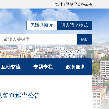
|
繁体
| 网站已支持ipv6
无障碍阅读
进入适老模式
互动交流
专题专栏
政务服务
局长信箱
公平竞争宣传专栏
信件查询
涉企行政检查公示专
风督查巡查公告
我要咨询
栏
办理统计
行政复议专栏