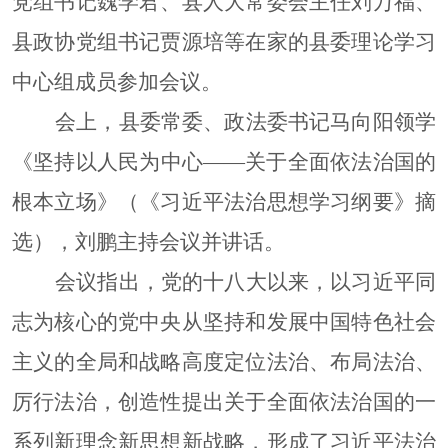
党组书记魏学君、县人大常委会主任刘万福、
督
县政协党组书记贾源培等在家的县委理论学习
规范性文件
管理
中心组成员参加会议。
党政机关法
会上，县委常委、政法委书记马向阳领学
律顾问
《坚持以人民为中心
——
关于全面依法治国的
普法与依法
治理
根本立场》（《习近平法治思想学习纲要》摘
律师公证和
选），刘鹏主持会议并讲话。
仲裁工作
会议
指出，党的十八大以来，以习近平同
法律援助
社区矫正
志为核心的党中央从坚持和发展中国特色社会
法律职业资
主义的全局和战略高度定位法治、布局法治、
格考试
厉行法治，创造性提出关于全面依法治国的一
查询服务
系列新理念新思想新战略，形成了习近平法治