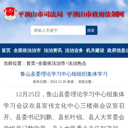
首页
全面依法治市
法治资讯
法治业务
机关建设
政府信息
当前位置：
首页
>
全面依法治市
>
法治热点
机构简介
法治要闻
法治政府建
党建工作
信息公开
鲁山县委理论学习中心组组织集体学习
重要部署
工作动态
设
文明创建
信息公开
发布日期：2024-12-30
来源：
浏览次数：
法治热点
以案释法
政府立法
典型风采
政府信息公
12月25日，鲁山县委理论学习中心组集体
法治调研督察
人民调解
度报告
人民监督和
依申请公
学习会议在县宣传文化中心三楼南会议室召
司法鉴定
法定主动公
开。县委书记刘鹏、县长叶锐、县人大常委会
行政执法监
容