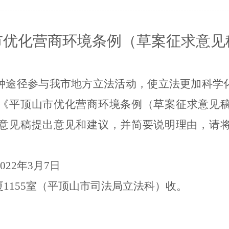
行政执法监督
依申请公开
规范性文件管理
法定主动公开内容
市
优化营商环境条例（草案征求意见
党政机关法律顾问
普法与依法治理
律师公证和仲裁工作
种途径参与我市地方立法活动，使立法更加科学
法律援助
《平顶山市
优化营商环境条例（草案征求意见
社区矫正
意见稿提出意见和建议，并简要说明理由，请
法律职业资格考试
查询服务
02
2
年
3
月
7
日
厦
1155
室（平顶山市司法局立法科）收。