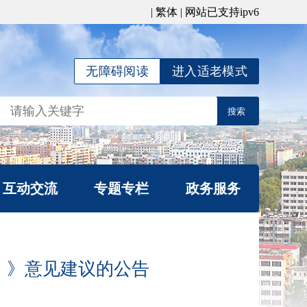
|
繁体
| 网站已支持ipv6
无障碍阅读
进入适老模式
互动交流
专题专栏
政务服务
局长信箱
公平竞争宣传专栏
信件查询
涉企行政检查公示专
）》意见建议的公告
我要咨询
栏
办理统计
行政复议专栏