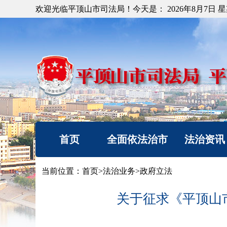
欢迎光临平顶山市司法局！今天是：
2026年8月7日 
首页
全面依法治市
法治资讯
机构简介
法治要闻
当前位置：
首页
>
法治业务
>
政府立法
重要部署
工作动态
关于征求《平顶山
法治热点
以案释法
法治调研督察