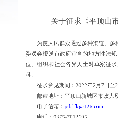
关于征求《平顶山
为使人民群众通过多种渠道、多
委员会
报送市政府审查的
地方性法规
位、组织和社会各界人士对草案征求
科。
征求意见期间：
202
2
年
2
月
7
日至
2
邮寄地址：平顶山新城区市政大
电子信箱：
pdslfk@126.com
电话：
0375-7012605