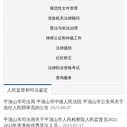
督
规范性文件管理
规范性文件
党政机关法律顾问
管理
普法与依法治理
党政机关法
律顾问
律师公证和仲裁工作
普法与依法
法律援助
治理
社区矫正
律师公证和
法律职业资格考试
仲裁工作
查询服务
法律援助
人民监督和司法鉴定
社区矫正
法律职业资
平顶山市司法局 平顶山市中级人民法院 平顶山市公安局关于
选任人民陪审员的公告
2023-08-07
格考试
查询服务
平顶山市司法局关于平顶山市人民检察院人民监督员2022-
2023年度考核优秀等次人员...
2023-07-17