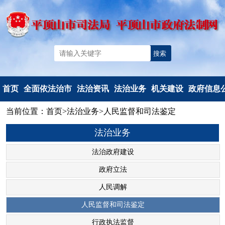
首页
全面依法治市
法治资讯
法治业务
机关建设
政府信息
当前位置：
首页
>
法治业务
>
人民监督和司法鉴定
机构简介
法治要闻
法治政府建
党建工作
信息公开
法治业务
重要部署
工作动态
设
文明创建
信息公开
法治热点
以案释法
政府立法
典型风采
政府信息公
法治政府建设
法治调研督察
人民调解
度报告
政府立法
人民监督和
依申请公
人民调解
司法鉴定
法定主动公
人民监督和司法鉴定
行政执法监
容
行政执法监督