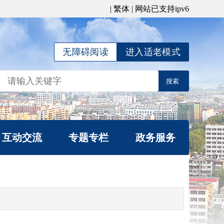
|
繁体
| 网站已支持ipv6
无障碍阅读
进入适老模式
互动交流
专题专栏
政务服务
局长信箱
公平竞争宣传专栏
信件查询
涉企行政检查公示专
我要咨询
栏
办理统计
行政复议专栏