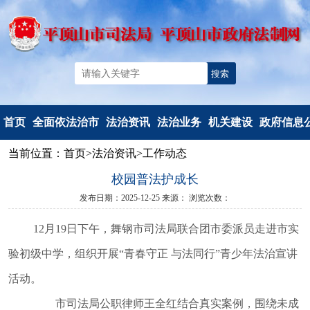
首页
全面依法治市
法治资讯
法治业务
机关建设
政府信息
当前位置：
首页
>
法治资讯
>
工作动态
机构简介
法治要闻
法治政府建
党建工作
信息公开
校园普法护成长
重要部署
工作动态
设
文明创建
信息公开
发布日期：2025-12-25
来源：
浏览次数：
法治热点
以案释法
政府立法
典型风采
政府信息公
12月19日下午，舞钢市司法局联合团市委派员走进市实
法治调研督察
人民调解
度报告
人民监督和
依申请公
验初级中学，组织开展“青春守正 与法同行”青少年法治宣讲
司法鉴定
法定主动公
活动。
行政执法监
容
市司法局公职律师王全红结合真实案例，围绕未成