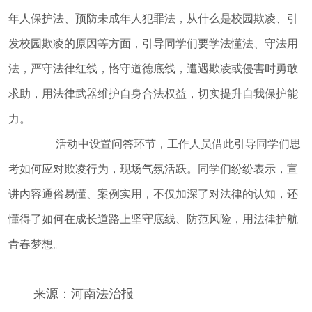
督
年人保护法、预防未成年人犯罪法，从什么是校园欺凌、引
规范性文件
发校园欺凌的原因等方面，引导同学们要学法懂法、守法用
管理
法，严守法律红线，恪守道德底线，遭遇欺凌或侵害时勇敢
党政机关法
律顾问
求助，用法律武器维护自身合法权益，切实提升自我保护能
普法与依法
力。
治理
活动中设置问答环节，工作人员借此引导同学们思
律师公证和
考如何应对欺凌行为，现场气氛活跃。同学们纷纷表示，宣
仲裁工作
讲内容通俗易懂、案例实用，不仅加深了对法律的认知，还
法律援助
懂得了如何在成长道路上坚守底线、防范风险，用法律护航
社区矫正
法律职业资
青春梦想。
格考试
查询服务
来源：河南法治报