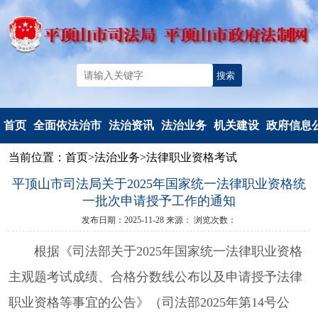
首页
全面依法治市
法治资讯
法治业务
机关建设
政府信息
当前位置：
首页
>
法治业务
>
法律职业资格考试
机构简介
法治要闻
法治政府建
党建工作
信息公开
平顶山市司法局关于2025年国家统一法律职业资格统
重要部署
工作动态
设
文明创建
信息公开
一批次申请授予工作的通知
法治热点
以案释法
政府立法
典型风采
政府信息公
发布日期：2025-11-28
来源：
浏览次数：
法治调研督察
人民调解
度报告
根据《司法部关于2025年国家统一法律职业资格
人民监督和
依申请公
主观题考试成绩、合格分数线公布以及申请授予法律
司法鉴定
法定主动公
职业资格等事宜的公告》（司法部2025年第14号公
行政执法监
容