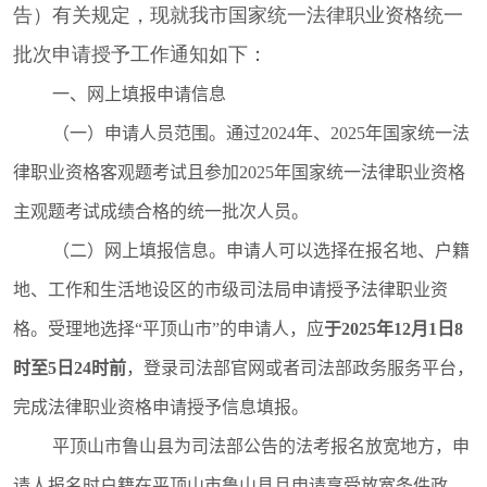
督
告）有关规定，现就我市国家统一法律职业资格统一
规范性文件
批次申请授予工作通知如下：
管理
一、网上填报申请信息
党政机关法
（一）申请人员范围。
通过2024年、2025年国家统一法
律顾问
律职业资格客观题考试且参加2025年国家统一法律职业资格
普法与依法
治理
主观题考试成绩合格的统一批次人员
。
律师公证和
（二）网上填报信息。
申请人可以选择在报名地、户籍
仲裁工作
地、工作和生活地设区的市级司法局申请授予法律职业资
法律援助
格。受理地选择“平顶山市”的申请人，应
于20
2
5
年
12
月
1
日
8
社区矫正
时至
5
日24时前
，登录司法部官网
或者司法部政务服务平台，
法律职业资
完成法律职业资格申请授予信息填报。
格考试
平顶山市鲁山县为司法部公告的法考报名放宽地方，申
查询服务
请人
报名时
户籍在
平顶山市鲁山县且申请享受放宽条件政