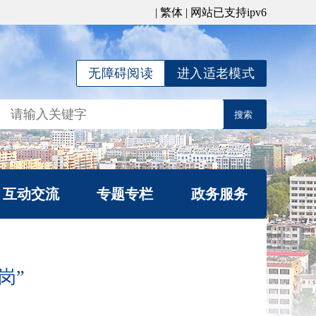
|
繁体
| 网站已支持ipv6
无障碍阅读
进入适老模式
互动交流
专题专栏
政务服务
局长信箱
公平竞争宣传专栏
信件查询
涉企行政检查公示专
岗”
我要咨询
栏
办理统计
行政复议专栏