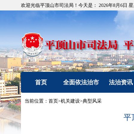
欢迎光临平顶山市司法局！今天是：
2026年8月6日 
首页
全面依法治市
法治资讯
机构简介
法治要闻
当前位置：
首页
>
机关建设
>
典型风采
重要部署
工作动态
平
法治热点
以案释法
法治调研督察