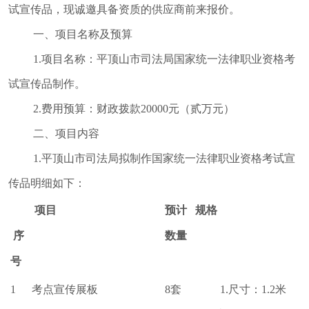
督
试宣传品，现诚邀具备资质的供应商前来报价。
规范性文件
一、项目名称及预算
管理
1.项目名称：平顶山市司法局国家统一法律职业资格考
党政机关法
试宣传品制作。
律顾问
2.费用预算：财政拨款20000元（贰万元）
普法与依法
二、项目内容
治理
律师公证和
1.平顶山市司法局拟制作国家统一法律职业资格考试宣
仲裁工作
传品明细如下：
法律援助
项目
预计
规格
社区矫正
序
数量
法律职业资
号
格考试
查询服务
1
考点宣传展板
8套
1.尺寸：1.2米