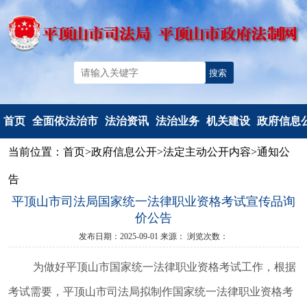
首页
全面依法治市
法治资讯
法治业务
机关建设
政府信息
当前位置：
首页
>
政府信息公开
>
法定主动公开内容
>
通知公
机构简介
法治要闻
法治政府建
党建工作
信息公开
告
重要部署
工作动态
设
文明创建
信息公开
平顶山市司法局国家统一法律职业资格考试宣传品询
法治热点
以案释法
政府立法
典型风采
政府信息公
价公告
法治调研督察
人民调解
度报告
发布日期：2025-09-01
来源：
浏览次数：
人民监督和
依申请公
为做好平顶山市国家统一法律职业资格考试工作，根据
司法鉴定
法定主动公
行政执法监
容
考试需要，平顶山市司法局拟制作国家统一法律职业资格考