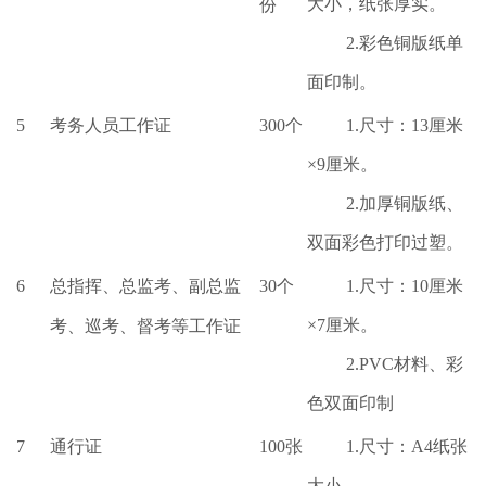
大小，纸张厚实。
份
2.彩色铜版纸单
面印制。
5
考务人员工作证
300个
1.尺寸：13厘米
×9厘米。
2.加厚铜版纸、
双面彩色打印过塑。
6
总指挥、总监考、副总监
30个
1.尺寸：10厘米
×7厘米。
考、巡考、督考等工作证
2.PVC材料、彩
色双面印制
7
通行证
100张
1.尺寸：A4纸张
大小。