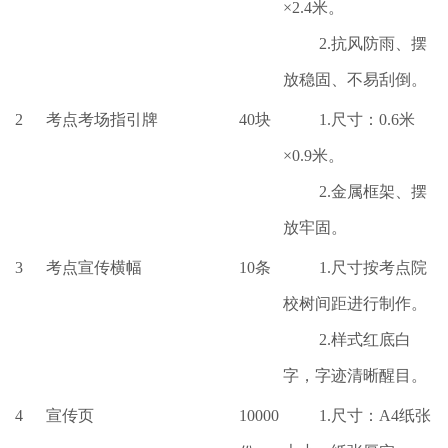
×2.4米。
2.抗风防雨、摆
放稳固、不易刮倒。
2
考点考场指引牌
40块
1.尺寸：0.6米
×0.9米。
2.金属框架、摆
放牢固。
3
考点宣传横幅
10条
1.尺寸按考点院
校树间距进行制作。
2.样式红底白
字，字迹清晰醒目。
4
宣传页
10000
1.尺寸：A4纸张