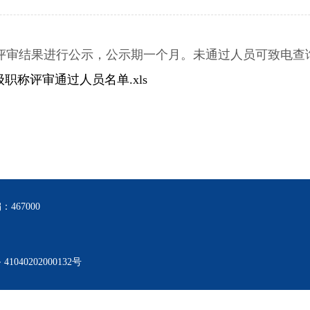
行政执法监督
依申请公开
规范性文件管理
法定主动公开内容
结果进行公示，公示期一个月。未通过人员可致电查询未通过
党政机关法律顾问
普法与依法治理
职称评审通过人员名单.xls
律师公证和仲裁工作
法律援助
社区矫正
法律职业资格考试
查询服务
467000
备
41040202000132号