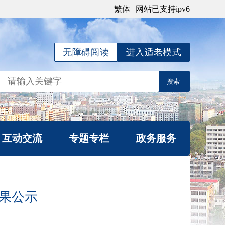
|
繁体
| 网站已支持ipv6
无障碍阅读
进入适老模式
互动交流
专题专栏
政务服务
局长信箱
公平竞争宣传专栏
信件查询
涉企行政检查公示专
果公示
我要咨询
栏
办理统计
行政复议专栏