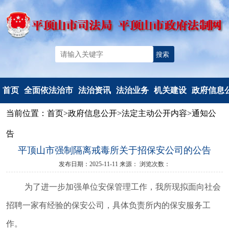
首页
全面依法治市
法治资讯
法治业务
机关建设
政府信息
当前位置：
首页
>
政府信息公开
>
法定主动公开内容
>
通知公
机构简介
法治要闻
法治政府建
党建工作
信息公开
告
重要部署
工作动态
设
文明创建
信息公开
平顶山市强制隔离戒毒所关于招保安公司的公告
法治热点
以案释法
政府立法
典型风采
政府信息公
发布日期：2025-11-11
来源：
浏览次数：
法治调研督察
人民调解
度报告
人民监督和
依申请公
为了进一步加强单位安保管理工作，我所现拟面向社会
司法鉴定
法定主动公
招聘一家有经验的保安公司，具体负责所内的保安服务工
行政执法监
容
作。