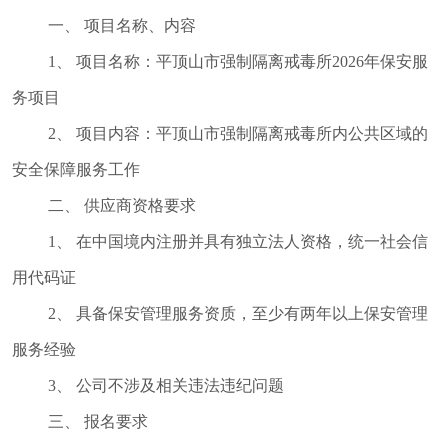
督
一、
项目名称、内容
规范性文件
1、
项目名称：平顶山市强制隔离戒毒所202
6
年保安服
管理
务项目
党政机关法
律顾问
2、
项目内容：平顶山市强制隔离戒毒所内公共区域的
普法与依法
安全保障服务工作
治理
二、
供应商资格要求
律师公证和
1、
在中国境内注册并具有独立法人资格，统一社会信
仲裁工作
用代码证
法律援助
2、
具备保安管理服务资质，至少有两年以上保安管理
社区矫正
法律职业资
服务经验
格考试
3、
公司不涉及相关违法违纪问题
查询服务
三、
报名要求