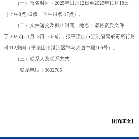
（一）报名时间：202
5
年1
1
月
12
日至202
5
年1
1
月1
8
日
（
上午
8点-12点，下午14点-17点
）。
（二）文件递交及截止时间、地点：请将资质文件
于 202
5
年1
1
月1
8
日17:00前，报平顶山市强制隔离戒毒所行财
科
312房间
（平顶山市湛河区神马大道中段106号）。
（三）联系人及联系方式
联系电话：
3632785
【打印正文】